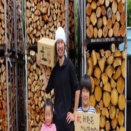
金七商店
お客様に、
きちんとお届けするために。
ただいま、オンラインショップを整えております。
販売再開のお知らせは、公式LINEでお届けします。
公式LINEに登録する
ご注文などのお問い合わせ
ご注文や商品については、下記よりご連絡ください。
公式サイト
http://kaneshichi.co.jp/
電話
0993-72-1894
メー
ル
info@kaneshichi.co.jp