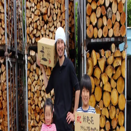
金七商店
お客様に、
きちんとお届けするために。
ただいま、オンラインショップを整えております。
販売再開のお知らせは、公式LINEでお届けします。
公式LINEに登録する
ご注文などのお問い合わせ
ご注文や商品については、下記よりご連絡ください。
公式サイト
http://kaneshichi.co.jp/
電話
0993-72-1894
メー
ル
info@kaneshichi.co.jp