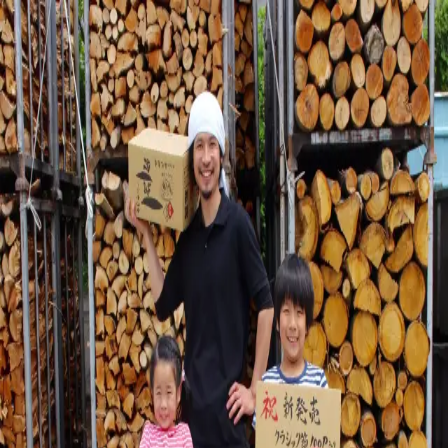
金七商店
お客様に、
きちんとお届けするために。
ただいま、オンラインショップを整えております。
販売再開のお知らせは、公式LINEでお届けします。
公式LINEに登録する
ご注文などのお問い合わせ
ご注文や商品については、下記よりご連絡ください。
公式サイト
http://kaneshichi.co.jp/
電話
0993-72-1894
メー
ル
info@kaneshichi.co.jp