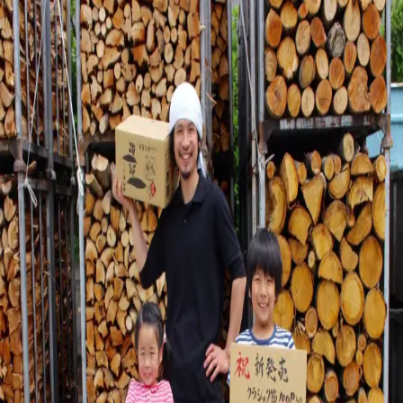
金七商店
お客様に、
きちんとお届けするために。
ただいま、オンラインショップを整えております。
販売再開のお知らせは、公式LINEでお届けします。
公式LINEに登録する
ご注文などのお問い合わせ
ご注文や商品については、下記よりご連絡ください。
公式サイト
http://kaneshichi.co.jp/
電話
0993-72-1894
メー
ル
info@kaneshichi.co.jp