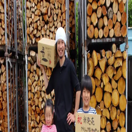
金七商店
お客様に、
きちんとお届けするために。
ただいま、オンラインショップを整えております。
販売再開のお知らせは、公式LINEでお届けします。
公式LINEに登録する
ご注文などのお問い合わせ
ご注文や商品については、下記よりご連絡ください。
公式サイト
http://kaneshichi.co.jp/
電話
0993-72-1894
メー
ル
info@kaneshichi.co.jp