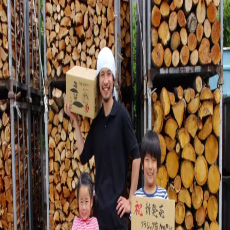
金七商店
お客様に、
きちんとお届けするために。
ただいま、オンラインショップを整えております。
販売再開のお知らせは、公式LINEでお届けします。
公式LINEに登録する
ご注文などのお問い合わせ
ご注文や商品については、下記よりご連絡ください。
公式サイト
http://kaneshichi.co.jp/
電話
0993-72-1894
メー
ル
info@kaneshichi.co.jp